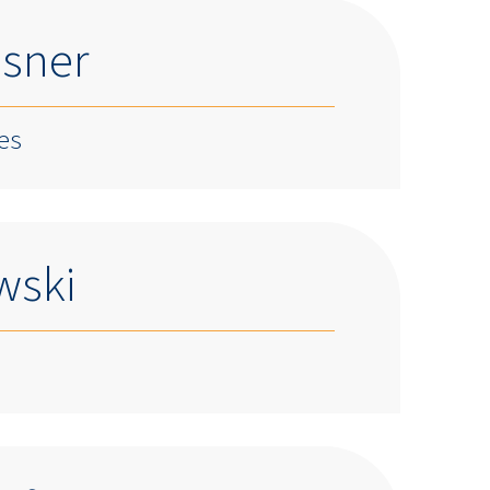
sner
tes
wski