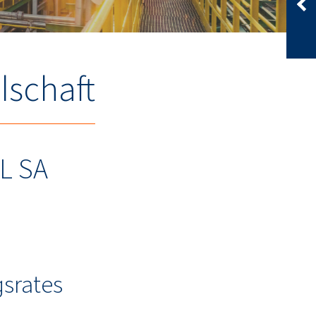
lschaft
L SA
gsrates