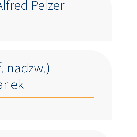
Alfred Pelzer
f. nadzw.)
anek