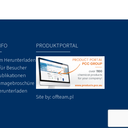
NFO
PRODUKTPORTAL
m Herunterladen
für Besucher
ublikationen
Imagebroschüre
erunterladen
Site by:
offteam.pl